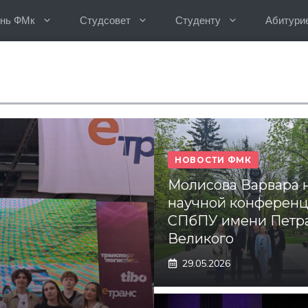
нь ФМк
Студсовет
Студенту
Абитури
НОВОСТИ ФМК
Молисова Варвара 
научной конференц
СПбПУ имени Петр
Великого
29.05.2026