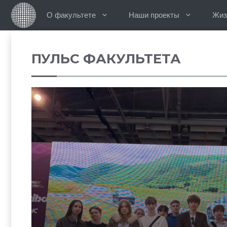
Перейти
О факультете
Наши проекты
Жиз
к
содержимому
ПУЛЬС ФАКУЛЬТЕТА