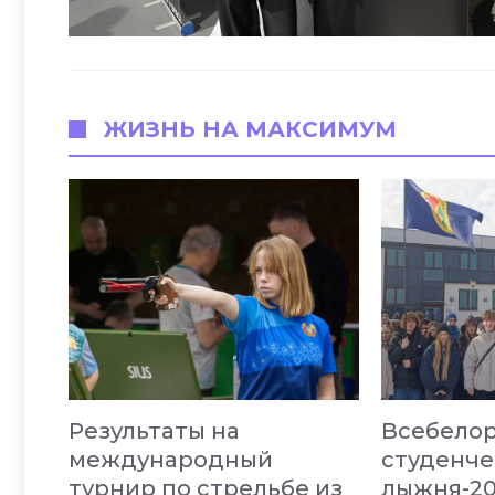
ЖИЗНЬ НА МАКСИМУМ
Результаты на
Всебелор
международный
студенче
турнир по стрельбе из
лыжня-2