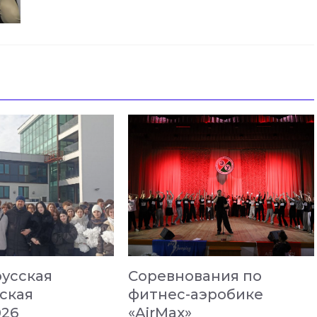
усская
Соревнования по
ская
фитнес-аэробике
026
«AirMax»