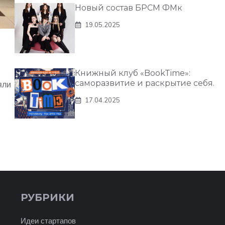
Новый состав БРСМ ФМк
19.05.2025
Книжный клуб «BookTime»:
саморазвитие и раскрытие себя.
яли
17.04.2025
РУБРИКИ
Идеи стартапов