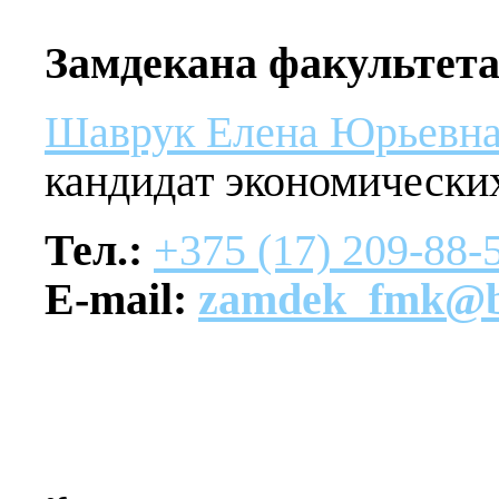
Замдекана факультет
Шаврук Елена Юрьевн
кандидат экономических
Тел.:
+375 (17) 209-88-
E-mail:
zamdek_fmk@b